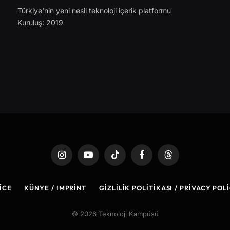
Türkiye'nin yeni nesil teknoloji içerik platformu
Kuruluş: 2019
Instagram
YouTube
TikTok
Facebook
Threads
ICE
KÜNYE / IMPRINT
GIZLILIK POLITIKASI / PRIVACY POL
© 2026 Teknoloji Kampüsü