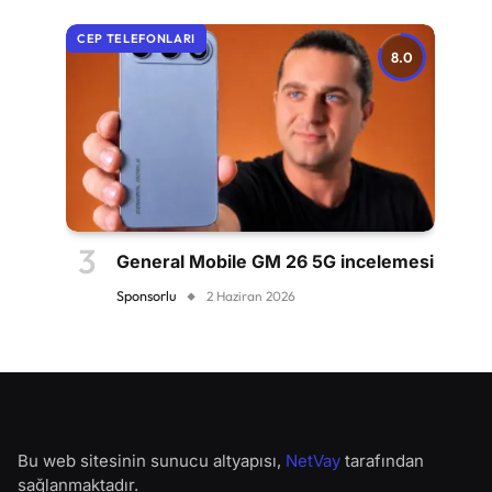
CEP TELEFONLARI
8.0
General Mobile GM 26 5G incelemesi
Sponsorlu
2 Haziran 2026
Bu web sitesinin sunucu altyapısı,
NetVay
tarafından
sağlanmaktadır.