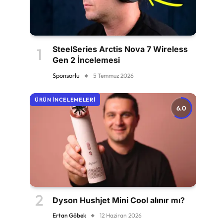
SteelSeries Arctis Nova 7 Wireless
Gen 2 İncelemesi
Sponsorlu
5 Temmuz 2026
ÜRÜN İNCELEMELERI
6.0
Dyson Hushjet Mini Cool alınır mı?
Ertan Göbek
12 Haziran 2026