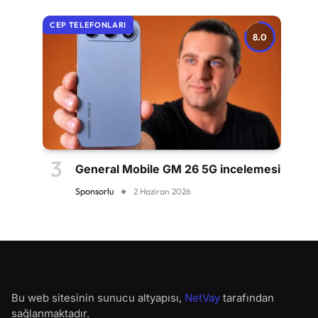
CEP TELEFONLARI
8.0
General Mobile GM 26 5G incelemesi
Sponsorlu
2 Haziran 2026
Bu web sitesinin sunucu altyapısı,
NetVay
tarafından
sağlanmaktadır.