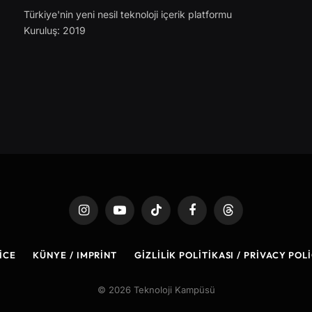
Türkiye'nin yeni nesil teknoloji içerik platformu
Kuruluş: 2019
Instagram
YouTube
TikTok
Facebook
Threads
ICE
KÜNYE / IMPRINT
GIZLILIK POLITIKASI / PRIVACY POL
© 2026 Teknoloji Kampüsü