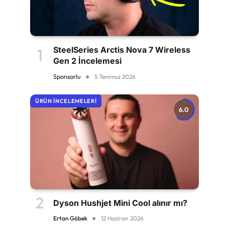
SteelSeries Arctis Nova 7 Wireless
Gen 2 İncelemesi
Sponsorlu
5 Temmuz 2026
ÜRÜN İNCELEMELERI
6.0
Dyson Hushjet Mini Cool alınır mı?
Ertan Göbek
12 Haziran 2026