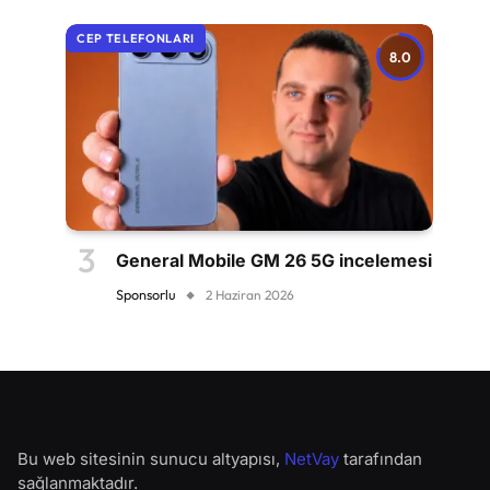
CEP TELEFONLARI
8.0
General Mobile GM 26 5G incelemesi
Sponsorlu
2 Haziran 2026
Bu web sitesinin sunucu altyapısı,
NetVay
tarafından
sağlanmaktadır.