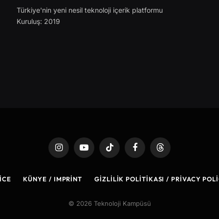
Türkiye'nin yeni nesil teknoloji içerik platformu
Kuruluş: 2019
Instagram
YouTube
TikTok
Facebook
Threads
ICE
KÜNYE / IMPRINT
GIZLILIK POLITIKASI / PRIVACY POL
© 2026 Teknoloji Kampüsü