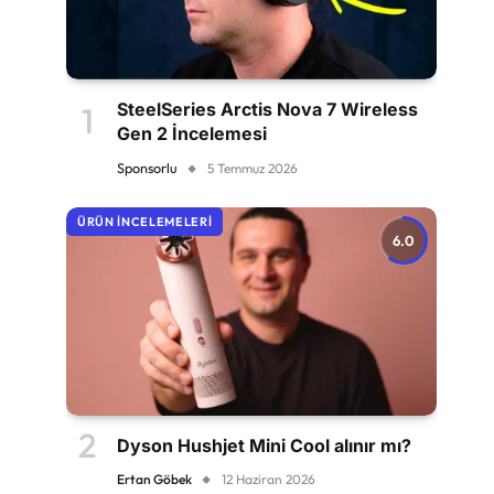
SteelSeries Arctis Nova 7 Wireless
Gen 2 İncelemesi
Sponsorlu
5 Temmuz 2026
ÜRÜN İNCELEMELERI
6.0
Dyson Hushjet Mini Cool alınır mı?
Ertan Göbek
12 Haziran 2026