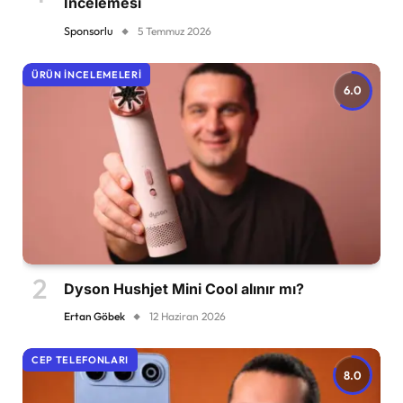
İncelemesi
Sponsorlu
5 Temmuz 2026
ÜRÜN İNCELEMELERI
6.0
Dyson Hushjet Mini Cool alınır mı?
Ertan Göbek
12 Haziran 2026
CEP TELEFONLARI
8.0