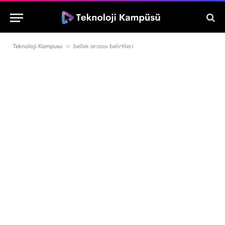
Teknoloji Kampusu
»
bellek arızası belirtileri