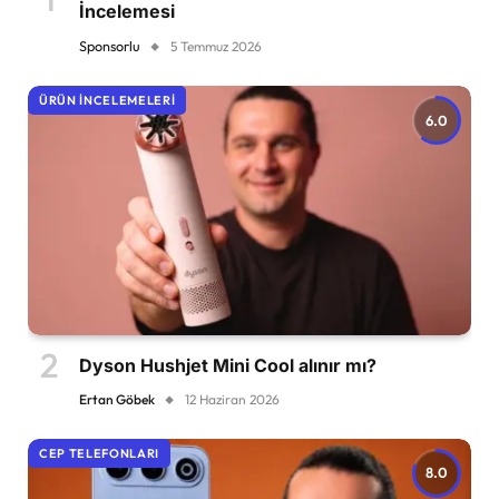
İncelemesi
Sponsorlu
5 Temmuz 2026
ÜRÜN İNCELEMELERI
6.0
Dyson Hushjet Mini Cool alınır mı?
Ertan Göbek
12 Haziran 2026
CEP TELEFONLARI
8.0