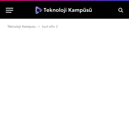
Teknoloji Kampusu
»
byd atto 2