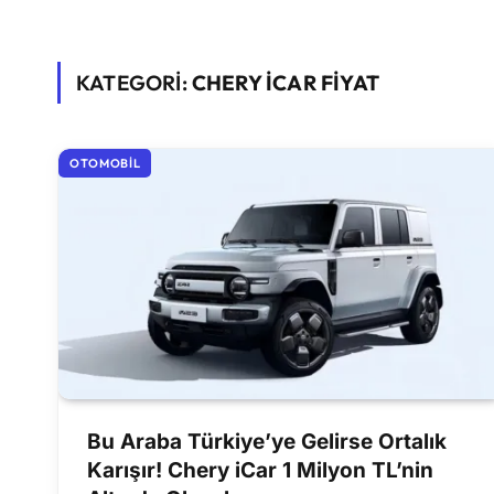
KATEGORİ:
CHERY ICAR FIYAT
OTOMOBIL
Bu Araba Türkiye’ye Gelirse Ortalık
Karışır! Chery iCar 1 Milyon TL’nin