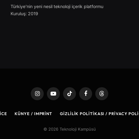
Türkiye'nin yeni nesil teknoloji içerik platformu
Kuruluş: 2019
Instagram
YouTube
TikTok
Facebook
Threads
ICE
KÜNYE / IMPRINT
GIZLILIK POLITIKASI / PRIVACY POL
© 2026 Teknoloji Kampüsü