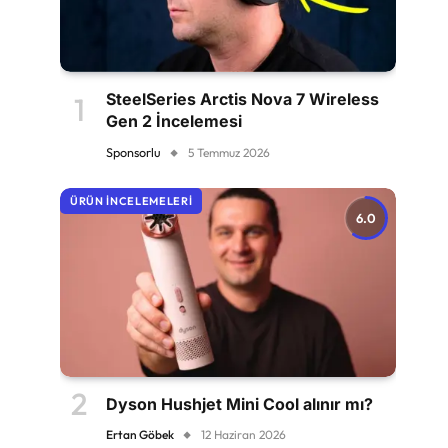
SteelSeries Arctis Nova 7 Wireless
Gen 2 İncelemesi
Sponsorlu
5 Temmuz 2026
ÜRÜN İNCELEMELERI
6.0
Dyson Hushjet Mini Cool alınır mı?
Ertan Göbek
12 Haziran 2026