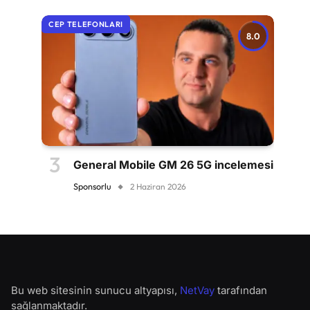
CEP TELEFONLARI
8.0
General Mobile GM 26 5G incelemesi
Sponsorlu
2 Haziran 2026
Bu web sitesinin sunucu altyapısı,
NetVay
tarafından
sağlanmaktadır.