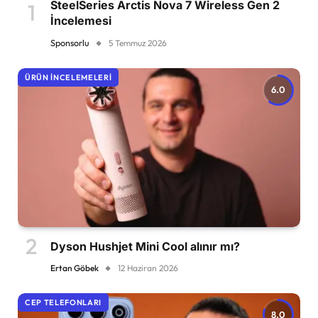
SteelSeries Arctis Nova 7 Wireless Gen 2
İncelemesi
Sponsorlu
5 Temmuz 2026
ÜRÜN İNCELEMELERI
6.0
Dyson Hushjet Mini Cool alınır mı?
Ertan Göbek
12 Haziran 2026
CEP TELEFONLARI
8.0