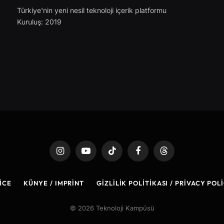
Türkiye'nin yeni nesil teknoloji içerik platformu
Kuruluş: 2019
Instagram
YouTube
TikTok
Facebook
Threads
ICE
KÜNYE / IMPRINT
GIZLILIK POLITIKASI / PRIVACY POL
© 2026 Teknoloji Kampüsü