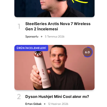
SteelSeries Arctis Nova 7 Wireless
Gen 2 İncelemesi
Sponsorlu
5 Temmuz 2026
ÜRÜN İNCELEMELERI
6.0
Dyson Hushjet Mini Cool alınır mı?
Ertan Göbek
12 Haziran 2026