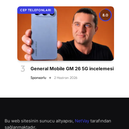
CEP TELEFONLARI
8.0
General Mobile GM 26 5G incelemesi
Sponsorlu
2 Haziran 2026
Bu web sitesinin sunucu altyapısı,
NetVay
tarafından
sağlanmaktadır.