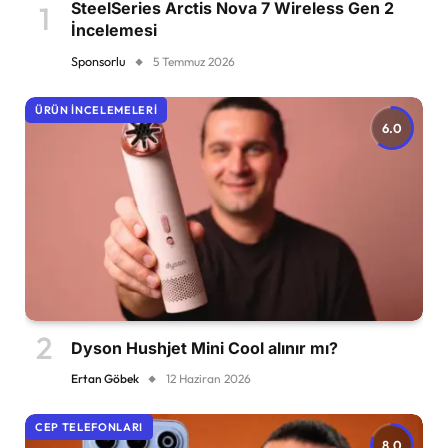
SteelSeries Arctis Nova 7 Wireless Gen 2
İncelemesi
Sponsorlu
5 Temmuz 2026
ÜRÜN İNCELEMELERI
6.0
Dyson Hushjet Mini Cool alınır mı?
Ertan Göbek
12 Haziran 2026
CEP TELEFONLARI
8.0