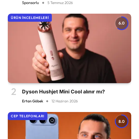
Sponsorlu
5 Temmuz 2026
ÜRÜN İNCELEMELERI
6.0
Dyson Hushjet Mini Cool alınır mı?
Ertan Göbek
12 Haziran 2026
CEP TELEFONLARI
8.0