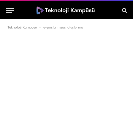
Teknoloji Kampusu
»
e-posta imzası oluşturma