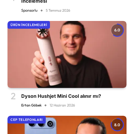
İncelemesi
Sponsorlu
5 Temmuz 2026
ÜRÜN İNCELEMELERI
6.0
Dyson Hushjet Mini Cool alınır mı?
Ertan Göbek
12 Haziran 2026
CEP TELEFONLARI
8.0