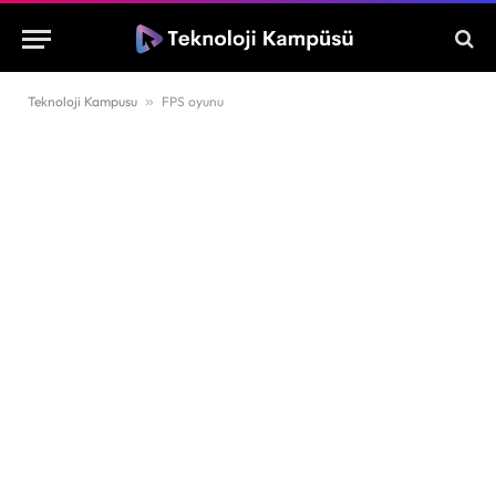
Teknoloji Kampusu
»
FPS oyunu