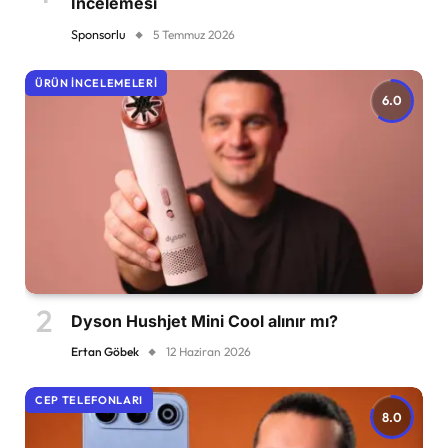
İncelemesi
Sponsorlu
5 Temmuz 2026
ÜRÜN İNCELEMELERI
6.0
Dyson Hushjet Mini Cool alınır mı?
Ertan Göbek
12 Haziran 2026
CEP TELEFONLARI
8.0