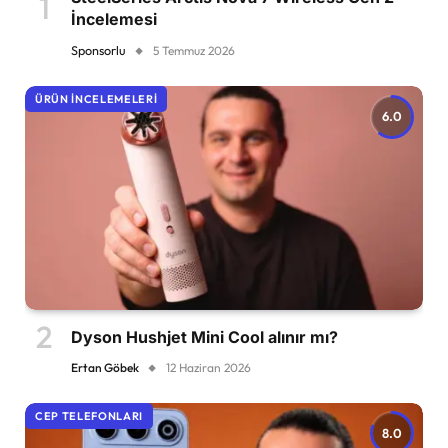
İncelemesi
Sponsorlu
5 Temmuz 2026
ÜRÜN İNCELEMELERI
6.0
Dyson Hushjet Mini Cool alınır mı?
Ertan Göbek
12 Haziran 2026
CEP TELEFONLARI
8.0