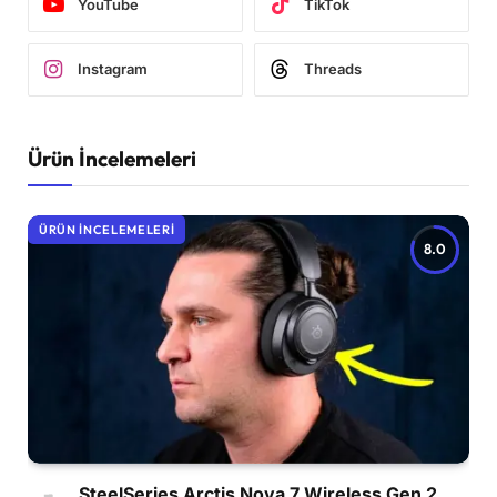
YouTube
TikTok
Instagram
Threads
Ürün İncelemeleri
ÜRÜN İNCELEMELERI
8.0
SteelSeries Arctis Nova 7 Wireless Gen 2