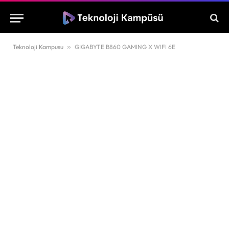
Teknoloji Kampusu
»
GIGABYTE B860 GAMING X WIFI 6E