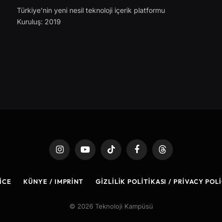
Türkiye'nin yeni nesil teknoloji içerik platformu
Kuruluş: 2019
Instagram
YouTube
TikTok
Facebook
Threads
ICE
KÜNYE / IMPRINT
GIZLILIK POLITIKASI / PRIVACY POL
© 2026 Teknoloji Kampüsü