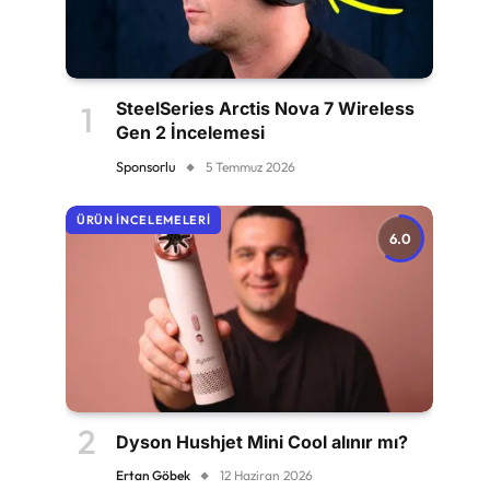
SteelSeries Arctis Nova 7 Wireless
Gen 2 İncelemesi
Sponsorlu
5 Temmuz 2026
ÜRÜN İNCELEMELERI
6.0
Dyson Hushjet Mini Cool alınır mı?
Ertan Göbek
12 Haziran 2026