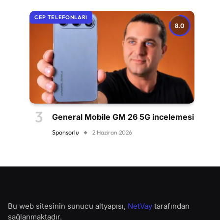
CEP TELEFONLARI
8.0
General Mobile GM 26 5G incelemesi
Sponsorlu
2 Haziran 2026
Bu web sitesinin sunucu altyapısı,
NetVay
tarafından
sağlanmaktadır.