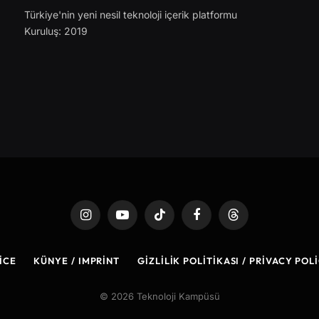
Türkiye'nin yeni nesil teknoloji içerik platformu
Kuruluş: 2019
Instagram
YouTube
TikTok
Facebook
Threads
ICE
KÜNYE / IMPRINT
GIZLILIK POLITIKASI / PRIVACY POL
© 2026 Teknoloji Kampüsü