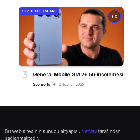
CEP TELEFONLARI
8.0
General Mobile GM 26 5G incelemesi
Sponsorlu
2 Haziran 2026
Bu web sitesinin sunucu altyapısı,
NetVay
tarafından
sağlanmaktadır.