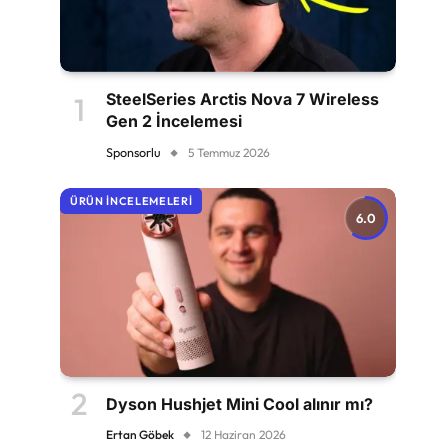
SteelSeries Arctis Nova 7 Wireless
Gen 2 İncelemesi
Sponsorlu
5 Temmuz 2026
ÜRÜN İNCELEMELERI
6.0
Dyson Hushjet Mini Cool alınır mı?
Ertan Göbek
12 Haziran 2026