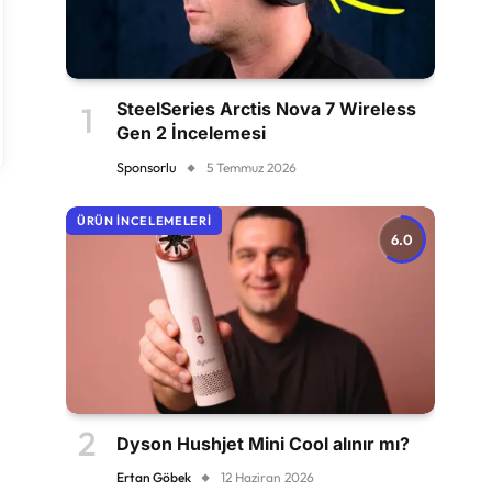
SteelSeries Arctis Nova 7 Wireless
Gen 2 İncelemesi
Sponsorlu
5 Temmuz 2026
ÜRÜN İNCELEMELERI
6.0
Dyson Hushjet Mini Cool alınır mı?
Ertan Göbek
12 Haziran 2026