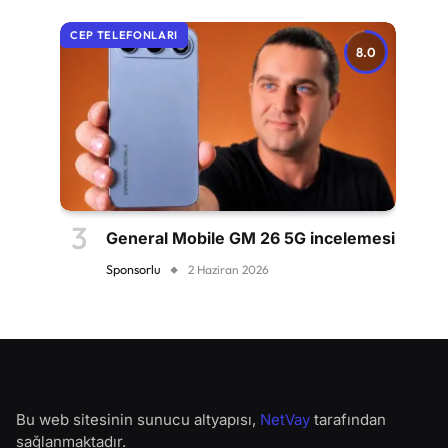
CEP TELEFONLARI
8.0
General Mobile GM 26 5G incelemesi
Sponsorlu
2 Haziran 2026
Bu web sitesinin sunucu altyapısı,
NetVay
tarafından
sağlanmaktadır.