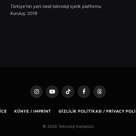
Türkiye'nin yeni nesil teknoloji içerik platformu
Kuruluş: 2019
Instagram
YouTube
TikTok
Facebook
Threads
ICE
KÜNYE / IMPRINT
GIZLILIK POLITIKASI / PRIVACY POL
© 2026 Teknoloji Kampüsü