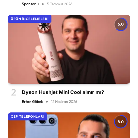
Sponsorlu
5 Temmuz 2026
ÜRÜN İNCELEMELERI
6.0
Dyson Hushjet Mini Cool alınır mı?
Ertan Göbek
12 Haziran 2026
CEP TELEFONLARI
8.0