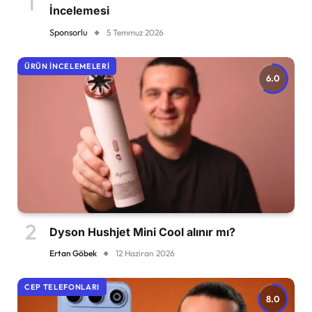
İncelemesi
Sponsorlu
5 Temmuz 2026
ÜRÜN İNCELEMELERI
6.0
Dyson Hushjet Mini Cool alınır mı?
Ertan Göbek
12 Haziran 2026
CEP TELEFONLARI
8.0