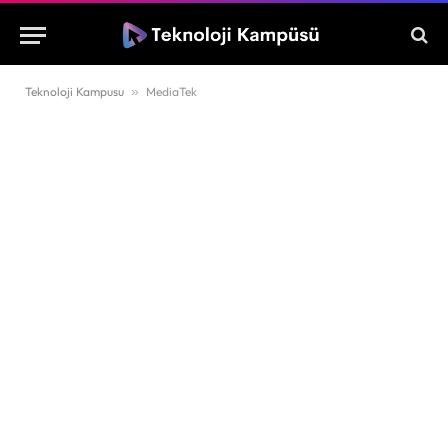
Teknoloji Kampusu
»
MediaTek