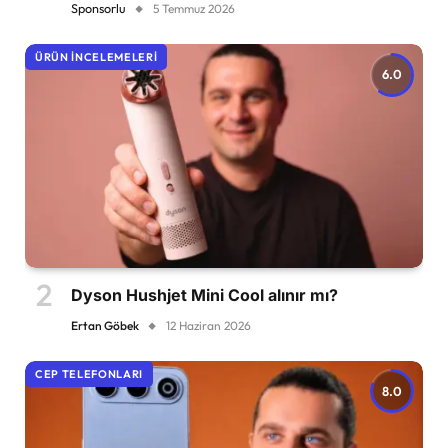
Sponsorlu
5 Temmuz 2026
ÜRÜN İNCELEMELERI
6.0
Dyson Hushjet Mini Cool alınır mı?
Ertan Göbek
12 Haziran 2026
CEP TELEFONLARI
8.0