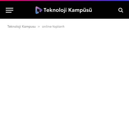
Teknoloji Kampusu
»
online toplantı