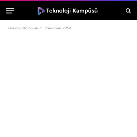
Teknoloji Kampusu
»
Panasonic Z95B