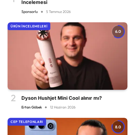
İncelemesi
Sponsorlu
5 Temmuz 2026
ÜRÜN İNCELEMELERI
6.0
Dyson Hushjet Mini Cool alınır mı?
Ertan Göbek
12 Haziran 2026
CEP TELEFONLARI
8.0