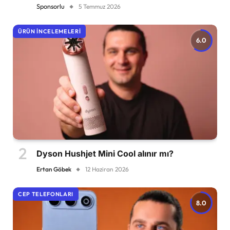
Sponsorlu
5 Temmuz 2026
ÜRÜN İNCELEMELERI
6.0
Dyson Hushjet Mini Cool alınır mı?
Ertan Göbek
12 Haziran 2026
CEP TELEFONLARI
8.0