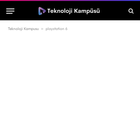
Teknoloji Kampusu
»
playstation 6