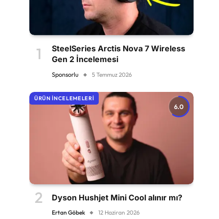
SteelSeries Arctis Nova 7 Wireless
Gen 2 İncelemesi
Sponsorlu
5 Temmuz 2026
ÜRÜN İNCELEMELERI
6.0
Dyson Hushjet Mini Cool alınır mı?
Ertan Göbek
12 Haziran 2026