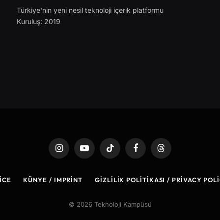
Türkiye'nin yeni nesil teknoloji içerik platformu
Kuruluş: 2019
Instagram
YouTube
TikTok
Facebook
Threads
ICE
KÜNYE / IMPRINT
GIZLILIK POLITIKASI / PRIVACY POL
© 2026 Teknoloji Kampüsü