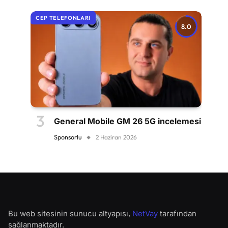
CEP TELEFONLARI
8.0
General Mobile GM 26 5G incelemesi
Sponsorlu
2 Haziran 2026
Bu web sitesinin sunucu altyapısı,
NetVay
tarafından
sağlanmaktadır.