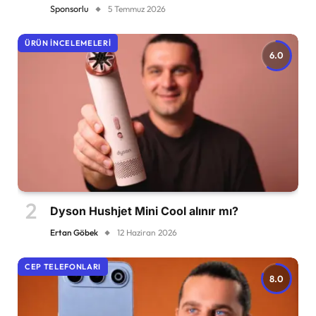
Sponsorlu
5 Temmuz 2026
ÜRÜN İNCELEMELERI
6.0
Dyson Hushjet Mini Cool alınır mı?
Ertan Göbek
12 Haziran 2026
CEP TELEFONLARI
8.0