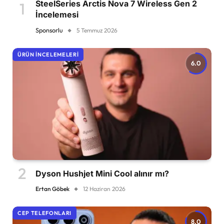
SteelSeries Arctis Nova 7 Wireless Gen 2
İncelemesi
Sponsorlu
5 Temmuz 2026
ÜRÜN İNCELEMELERI
6.0
Dyson Hushjet Mini Cool alınır mı?
Ertan Göbek
12 Haziran 2026
CEP TELEFONLARI
8.0