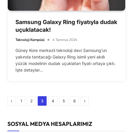
Samsung Galaxy Ring fiyatıyla dudak
uçuklatacak!
Teknoloji Kampüsü
4 Temmuz 2024
Güney Kore merkezli teknoloji devi Samsung’un
yakında tanıtacağı Galaxy Ring isimli yeni akıllı
yüzük modelinin dudak uçuklatan fiyatı ortaya çıktı.
İşte detaylar…
Önceki
Sonraki
1
2
3
4
5
6
SOSYAL MEDYA HESAPLARIMIZ