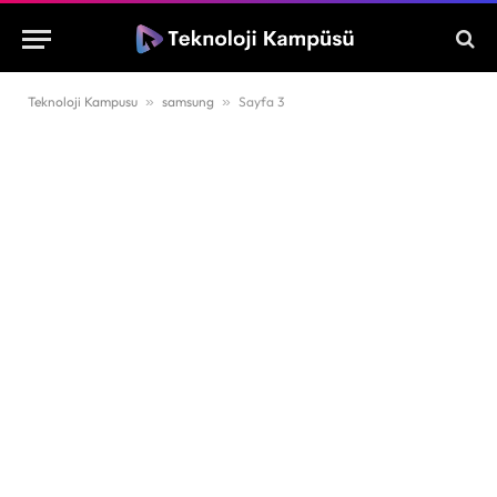
Teknoloji Kampusu
»
samsung
»
Sayfa 3