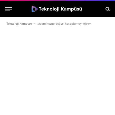
Teknoloji Kampusu
»
steam hesap değeri hesaplamayı öğren