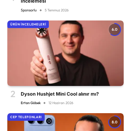
İncelemesi
Sponsorlu
5 Temmuz 2026
ÜRÜN İNCELEMELERI
6.0
Dyson Hushjet Mini Cool alınır mı?
Ertan Göbek
12 Haziran 2026
CEP TELEFONLARI
8.0