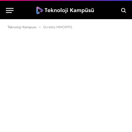
Teknoloji Kampusu
»
Ücretsiz MMORPG