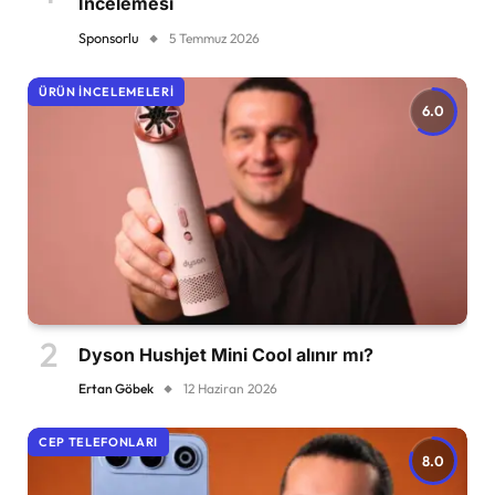
İncelemesi
Sponsorlu
5 Temmuz 2026
ÜRÜN İNCELEMELERI
6.0
Dyson Hushjet Mini Cool alınır mı?
Ertan Göbek
12 Haziran 2026
CEP TELEFONLARI
8.0