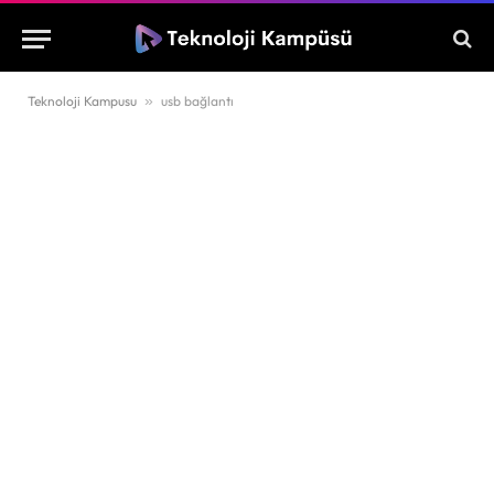
Teknoloji Kampusu
»
usb bağlantı