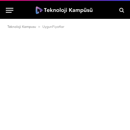
Teknoloji Kampusu
»
UygunFiyatlar