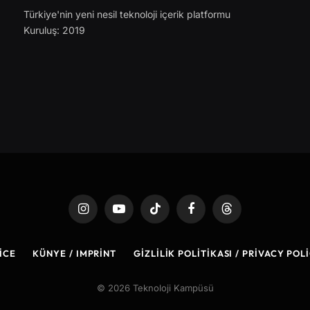
Türkiye'nin yeni nesil teknoloji içerik platformu
Kuruluş: 2019
Instagram
YouTube
TikTok
Facebook
Threads
ICE
KÜNYE / IMPRINT
GIZLILIK POLITIKASI / PRIVACY POL
© 2026 Teknoloji Kampüsü