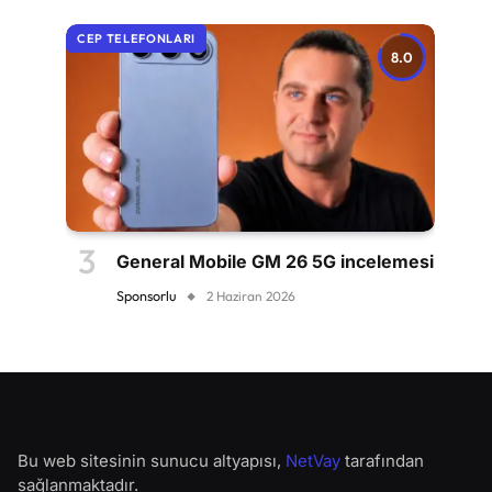
CEP TELEFONLARI
8.0
General Mobile GM 26 5G incelemesi
Sponsorlu
2 Haziran 2026
Bu web sitesinin sunucu altyapısı,
NetVay
tarafından
sağlanmaktadır.