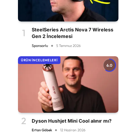
SteelSeries Arctis Nova 7 Wireless
Gen 2 İncelemesi
Sponsorlu
5 Temmuz 2026
ÜRÜN İNCELEMELERI
6.0
Dyson Hushjet Mini Cool alınır mı?
Ertan Göbek
12 Haziran 2026