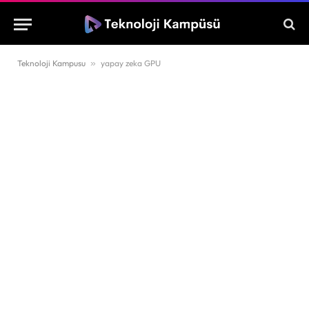
Teknoloji Kampusu
»
yapay zeka GPU