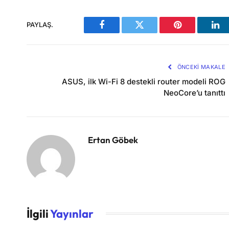
PAYLAŞ.
Facebook
Twitter
Pinterest
Lin
ÖNCEKI MAKALE
ASUS, ilk Wi-Fi 8 destekli router modeli ROG
NeoCore’u tanıttı
Ertan Göbek
İlgili
Yayınlar