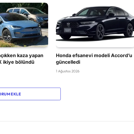
çıkken kaza yapan
Honda efsanevi modeli Accord’u
X ikiye bölündü
güncelledi
1 Ağustos 2026
ORUM EKLE