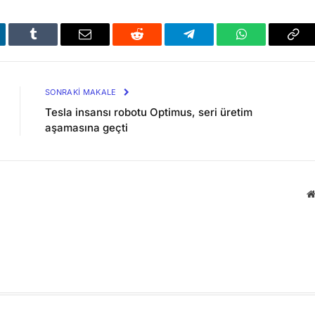
kedIn
Tumblr
Email
Reddit
Telegram
WhatsApp
Bağl
Kop
SONRAKI MAKALE
Tesla insansı robotu Optimus, seri üretim
aşamasına geçti