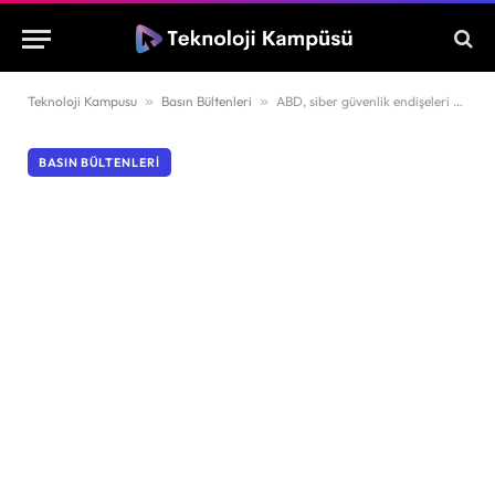
Teknoloji Kampusu
»
Basın Bültenleri
»
ABD, siber güvenlik endişeleri nedeniyle otomobillerde Çin teknolojisini yasaklıyor
BASIN BÜLTENLERI