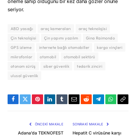
öneme sahip olduğunu bir kez daha gözler önüne
seriyor.
ABD yasağı
araç kameraları
araç teknolojisi
Çin teknolojisi
Çin yapımı yazılım
Gina Raimondo
GPS izleme
internete bağlı otomobiller
kargo vinçleri
mikrofonlar
otomobil
otomobil sektörü
otonom sürüş
siber güvenlik
tedarik zinciri
ulusal güvenlik
Facebook
Twitter
Pinterest
LinkedIn
Tumblr
Email
Reddit
Telegram
WhatsApp
Bağla
Kopya
ÖNCEKI MAKALE
SONRAKI MAKALE
Adana’da TEKNOFEST
Hepatit C virüsüne karşı