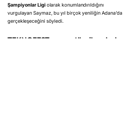
Şampiyonlar Ligi
olarak konumlandırıldığını
vurgulayan Saymaz, bu yıl birçok yeniliğin Adana’da
gerçekleşeceğini söyledi.
TEKNOFEST zaman tüneli projesi
hayata geçiyor
Adana’da ilk defa
TEKNOFEST Zaman Tüneli
projesi
hayata geçirilecek. Bu yenilikçi projeyle, katılımcılar
teknoloji tarihinin önemli anlarını
deneyimleyebilecekler. Ayrıca,
Dijital Evren
adı
verilen alan da ilk kez Adana’da teknoloji severlerle
buluşacak. Çanakkale Destanı’nın dijitalleştirilmiş
versiyonunun sunulacağı bu alanda gençler, tarihin
önemli anlarını teknolojiyle buluşturacak.