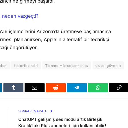
incirine girmeyi başardı.
n neden vazgeçti?
A16 işlemcilerini Arizona’da üretmeye başlamasına
esi planlanırken, Apple’ın alternatif bir tedarikçi
cağı öngörülüyor.
leri
tedarik zinciri
Tianma Microelectronics
ulusal güvenlik
kedIn
Tumblr
Email
Reddit
Telegram
WhatsApp
Bağl
Kop
SONRAKI MAKALE
ChatGPT gelişmiş ses modu artık Birleşik
Krallık’taki Plus aboneleri için kullanılabilir!