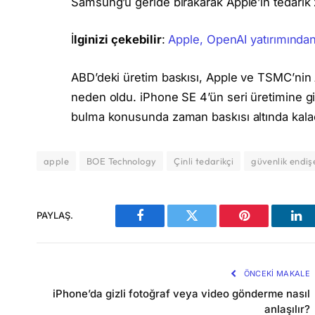
Samsung’u geride bırakarak Apple’ın tedarik z
İ
lginizi çekebilir
:
Apple, OpenAI yatırımında
ABD’deki üretim baskısı, Apple ve TSMC’nin 
neden oldu. iPhone SE 4’ün seri üretimine girm
bulma konusunda zaman baskısı altında kala
apple
BOE Technology
Çinli tedarikçi
güvenlik endişe
PAYLAŞ.
Facebook
Twitter
Pinterest
Lin
ÖNCEKI MAKALE
iPhone’da gizli fotoğraf veya video gönderme nasıl
anlaşılır?