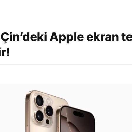
i Çin’deki Apple ekran t
r!