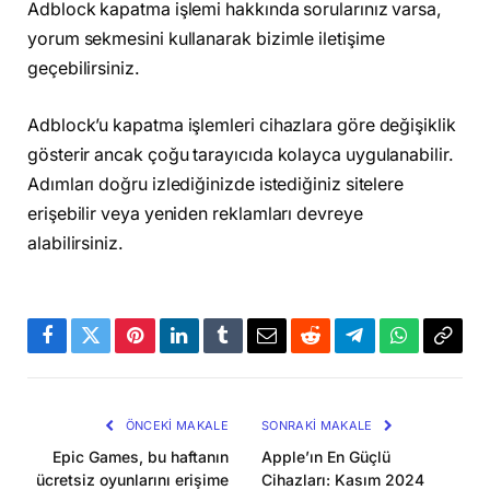
Adblock kapatma işlemi hakkında sorularınız varsa,
yorum sekmesini kullanarak bizimle iletişime
geçebilirsiniz.
Adblock’u kapatma işlemleri cihazlara göre değişiklik
gösterir ancak çoğu tarayıcıda kolayca uygulanabilir.
Adımları doğru izlediğinizde istediğiniz sitelere
erişebilir veya yeniden reklamları devreye
alabilirsiniz.
Facebook
Twitter
Pinterest
LinkedIn
Tumblr
Email
Reddit
Telegram
WhatsApp
Bağla
Kopya
ÖNCEKI MAKALE
SONRAKI MAKALE
Epic Games, bu haftanın
Apple’ın En Güçlü
ücretsiz oyunlarını erişime
Cihazları: Kasım 2024