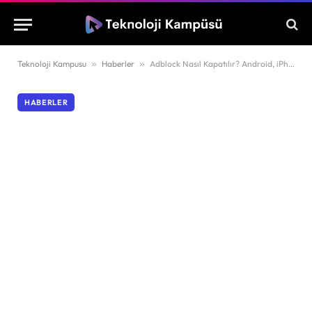
Teknoloji Kampusu
»
Haberler
»
Adblock Nasıl Kapatılır? Android, iPhone ve PC İçin Detaylı Rehber
HABERLER