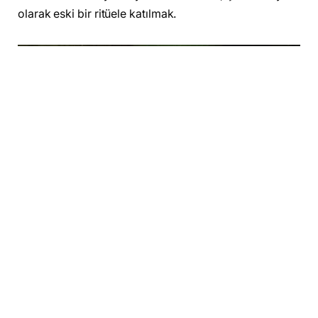
olarak eski bir ritüele katılmak.
Ücretsiz erişime açılan diğer oyun ise
Empyrion –
Galactic Survival
old. Bu oyun, uzay temalı açık
dünya hayatta kalma deneyimi sunuyor. Oyuncular,
uzayda kaynak toplayarak kendi üslerini kurabilir ve
hayatta kalma mücadeleleri verebilir.