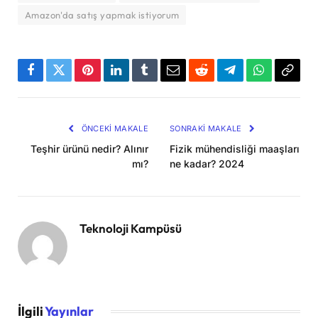
Amazon'da satış yapmak istiyorum
Facebook
Twitter
Pinterest
LinkedIn
Tumblr
Email
Reddit
Telegram
WhatsApp
Bağla
Kopya
ÖNCEKI MAKALE
SONRAKI MAKALE
Teşhir ürünü nedir? Alınır
Fizik mühendisliği maaşları
mı?
ne kadar? 2024
Teknoloji Kampüsü
İlgili
Yayınlar