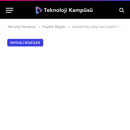
Teknoloji Kampusu
»
Faydalı Bilgiler
»
Amazon’da satış nasıl yapılır? Püf noktaları
FAYDALI BILGILER