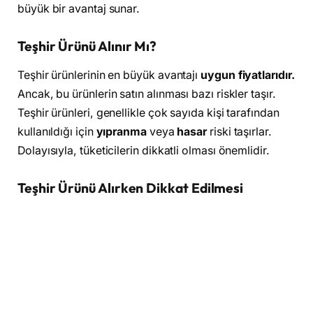
büyük bir avantaj sunar.
Teşhir Ürünü Alınır Mı?
Teşhir ürünlerinin en büyük avantajı
uygun fiyatlarıdır.
Ancak, bu ürünlerin satın alınması bazı riskler taşır.
Teşhir ürünleri, genellikle çok sayıda kişi tarafından
kullanıldığı için
yıpranma
veya
hasar
riski taşırlar.
Dolayısıyla, tüketicilerin dikkatli olması önemlidir.
Teşhir Ürünü Alırken Dikkat Edilmesi
Gerekenler
Üründe Hasar Olup Olmadığını Kontrol Edin:
Ürünün dış görünümünü dikkatlice inceleyin.
Hasar veya çizik olup olmadığını kontrol edin.
Üründe Defo Olup Olmadığını İnceleyin:
Ürün