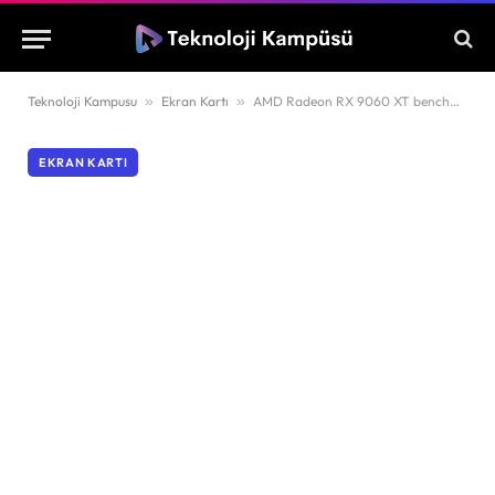
Teknoloji Kampusu
»
Ekran Kartı
»
AMD Radeon RX 9060 XT benchmark testlerinde selefini geride bıraktı
EKRAN KARTI