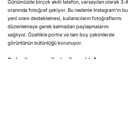
Günümüzde birçok akıllı telefon, varsayılan olarak 3:4
oranında fotoğraf çekiyor. Bu nedenle Instagram’ın bu
yeni oranı desteklemesi, kullanıcıların fotoğraflarını
düzenlemeye gerek kalmadan paylaşmalarını
sağlıyor. Özellikle portre ve tam boy çekimlerde
görüntünün bütünlüğü korunuyor.
Daha önce neydi, şimdi ne oldu?
Instagram uzun süredir yalnızca kare (1:1) ve 4:5
oranındaki dikey fotoğraflara destek veriyordu. Bu da
daha uzun dikey fotoğrafların kesilmesine ya da
çeşitli düzenlemelere ihtiyaç duyulmasına neden
oluyordu. Ancak artık 3:4 oranı ile birlikte bu sınırlama
büyük ölçüde ortadan kalktı.
Carousel gönderilerde de geçerli