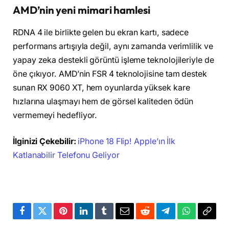
AMD’nin yeni mimari hamlesi
RDNA 4 ile birlikte gelen bu ekran kartı, sadece
performans artışıyla değil, aynı zamanda verimlilik ve
yapay zeka destekli görüntü işleme teknolojileriyle de
öne çıkıyor. AMD’nin FSR 4 teknolojisine tam destek
sunan RX 9060 XT, hem oyunlarda yüksek kare
hızlarına ulaşmayı hem de görsel kaliteden ödün
vermemeyi hedefliyor.
İlginizi Çekebilir:
iPhone 18 Flip! Apple’ın İlk
Katlanabilir Telefonu Geliyor
Facebook
Twitter
Pinterest
LinkedIn
Tumblr
Email
Reddit
Telegram
WhatsApp
Bağla