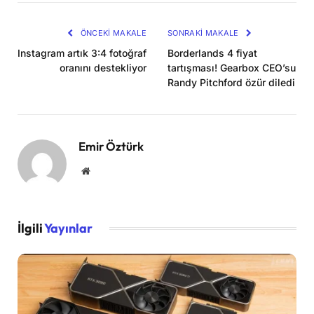
Kopya
ÖNCEKI MAKALE
SONRAKI MAKALE
Instagram artık 3:4 fotoğraf
Borderlands 4 fiyat
oranını destekliyor
tartışması! Gearbox CEO’su
Randy Pitchford özür diledi
Emir Öztürk
Website
İlgili
Yayınlar