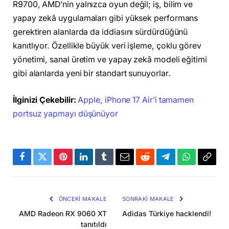
R9700, AMD’nin yalnızca oyun değil; iş, bilim ve
yapay zekâ uygulamaları gibi yüksek performans
gerektiren alanlarda da iddiasını sürdürdüğünü
kanıtlıyor. Özellikle büyük veri işleme, çoklu görev
yönetimi, sanal üretim ve yapay zekâ modeli eğitimi
gibi alanlarda yeni bir standart sunuyorlar.
İlginizi Çekebilir:
Apple, iPhone 17 Air’i tamamen
portsuz yapmayı düşünüyor
Facebook
Twitter
Pinterest
LinkedIn
Tumblr
Email
Reddit
Telegram
WhatsApp
Bağla
Kopya
ÖNCEKI MAKALE
SONRAKI MAKALE
AMD Radeon RX 9060 XT
Adidas Türkiye hacklendi!
tanıtıldı