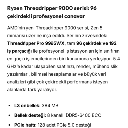
Ryzen Threadripper 9000 serisi: 96
çekirdekli profesyonel canavar
AMD’nin yeni Threadripper 9000 serisi, Zen 5
mimarisi üzerine inşa edildi. Serinin zirvesindeki
Threadripper Pro 9995WX
, tam
96 çekirdek ve 192
iş parçacığı
ile profesyonel iş istasyonları için sınıfının
en güçlü işlemcilerinden biri konumuna yerleşiyor. 5.4
GHz’e kadar ulaşabilen saat hızı, render, mühendislik
yazılımları, bilimsel hesaplamalar ve büyük veri
analizleri gibi çok çekirdekli performans isteyen
alanlarda fark yaratıyor.
L3 önbellek:
384 MB
Bellek desteği:
8 kanallı DDR5-6400 ECC
PCIe hattı:
128 adet PCIe 5.0 desteği