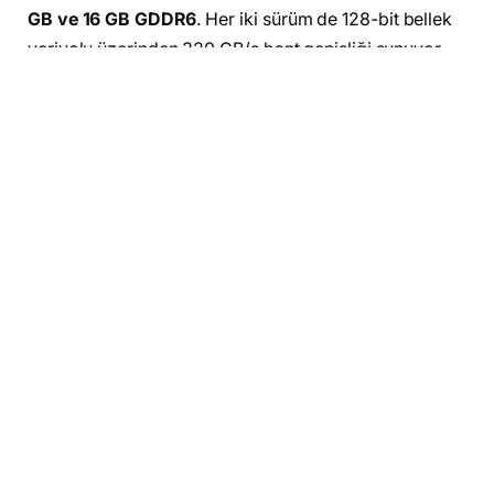
GB ve 16 GB GDDR6
. Her iki sürüm de 128-bit bellek
veriyolu üzerinden 320 GB/s bant genişliği sunuyor.
Bu yapı, özellikle yüksek çözünürlükte daha stabil bir
oyun deneyimi sağlıyor.
Yapay zekâ destekli yükseltme ve FSR 4
teknolojisi
Radeon RX 9060 XT, AMD’nin yeni
FSR 4 (FidelityFX
Super Resolution)
teknolojisini destekliyor. FSR 4 ile
birlikte yapay zekâ destekli yükseltme ve kare üretimi
sağlanabiliyor. Bu özellik sayesinde daha yüksek FPS
değerleri elde edilebiliyor. Lansman anında 30’dan
fazla oyunla uyumlu olacak bu teknoloji, zamanla
daha da yaygınlaşacak.
Rakiplerinden daha uygun fiyatlı