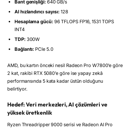
Bant genişliği:
640 GB/s
AI hızlandırıcı sayısı:
128
Hesaplama gücü:
96 TFLOPS FP16, 1531 TOPS
INT4
TDP:
300W
Bağlantı:
PCIe 5.0
AMD, bu kartın önceki nesil Radeon Pro W7800’e göre
2 kat, rakibi RTX 5080’e göre ise yapay zekâ
performansında 5 kata kadar üstün olduğunu
belirtiyor.
Hedef: Veri merkezleri, AI çözümleri ve
yüksek üretkenlik
Ryzen Threadripper 9000 serisi ve Radeon AI Pro