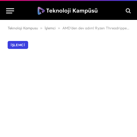
Teknoloji Kampusu
»
İşlemci
»
AMD’den dev adım! Ryzen Threadripper 9000 serisi ve Radeon AI Pro R9700 tanıtıldı
İŞLEMCI