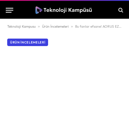
Teknoloji Kampusu
»
Ürün İncelemeleri
»
Bu fanlar efsane! AORUS EZ CHAIN FAN neler sunuyor?
ÜRÜN İNCELEMELERI