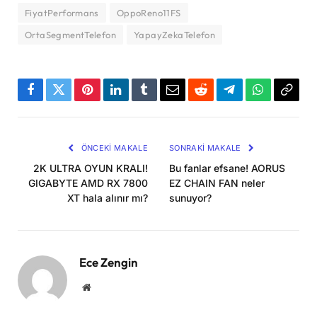
FiyatPerformans
OppoReno11FS
OrtaSegmentTelefon
YapayZekaTelefon
Facebook
Twitter
Pinterest
LinkedIn
Tumblr
Email
Reddit
Telegram
WhatsApp
Bağla
Kopya
ÖNCEKI MAKALE
SONRAKI MAKALE
2K ULTRA OYUN KRALI!
Bu fanlar efsane! AORUS
GIGABYTE AMD RX 7800
EZ CHAIN FAN neler
XT hala alınır mı?
sunuyor?
Ece Zengin
Website