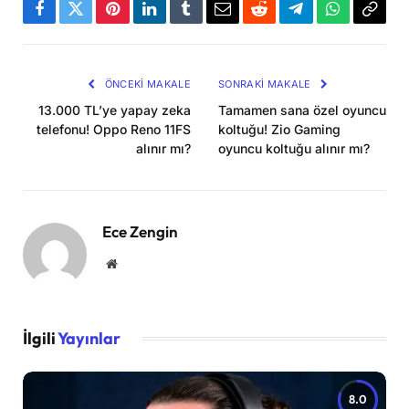
Facebook
Twitter
Pinterest
LinkedIn
Tumblr
Email
Reddit
Telegram
WhatsApp
Bağla
Kopya
ÖNCEKI MAKALE
SONRAKI MAKALE
13.000 TL’ye yapay zeka
Tamamen sana özel oyuncu
telefonu! Oppo Reno 11FS
koltuğu! Zio Gaming
alınır mı?
oyuncu koltuğu alınır mı?
Ece Zengin
Website
İlgili
Yayınlar
8.0