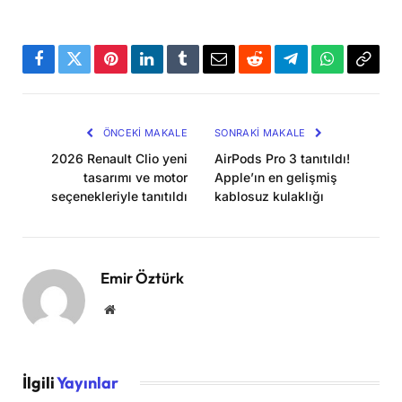
Facebook
Twitter
Pinterest
LinkedIn
Tumblr
Email
Reddit
Telegram
WhatsApp
Bağla
Kopya
ÖNCEKI MAKALE
SONRAKI MAKALE
2026 Renault Clio yeni
AirPods Pro 3 tanıtıldı!
tasarımı ve motor
Apple’ın en gelişmiş
seçenekleriyle tanıtıldı
kablosuz kulaklığı
Emir Öztürk
Website
İlgili
Yayınlar