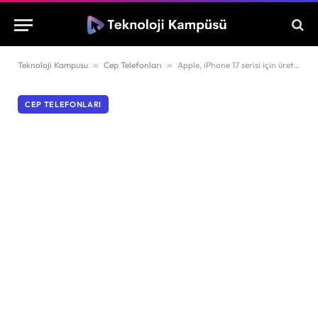
Teknoloji Kampusu
»
Cep Telefonları
»
Apple, iPhone 17 serisi için üretim hedefini yükseltildi
CEP TELEFONLARI