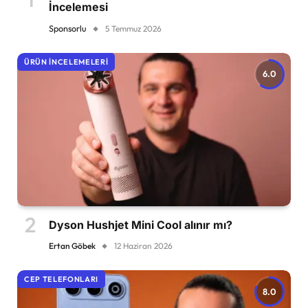
İncelemesi
Sponsorlu
5 Temmuz 2026
ÜRÜN İNCELEMELERI
6.0
Dyson Hushjet Mini Cool alınır mı?
Ertan Göbek
12 Haziran 2026
CEP TELEFONLARI
8.0