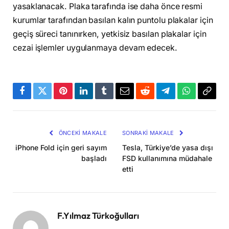
yasaklanacak. Plaka tarafında ise daha önce resmi
kurumlar tarafından basılan kalın puntolu plakalar için
geçiş süreci tanınırken, yetkisiz basılan plakalar için
cezai işlemler uygulanmaya devam edecek.
Facebook
Twitter
Pinterest
LinkedIn
Tumblr
Email
Reddit
Telegram
WhatsApp
Bağla
Kopya
ÖNCEKI MAKALE
SONRAKI MAKALE
iPhone Fold için geri sayım
Tesla, Türkiye’de yasa dışı
başladı
FSD kullanımına müdahale
etti
F.Yılmaz Türkoğulları