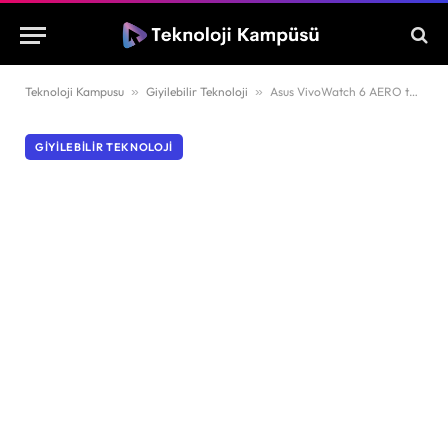
Teknoloji Kampusu
»
Giyilebilir Teknoloji
»
Asus VivoWatch 6 AERO tanıtıldı
GIYILEBILIR TEKNOLOJI