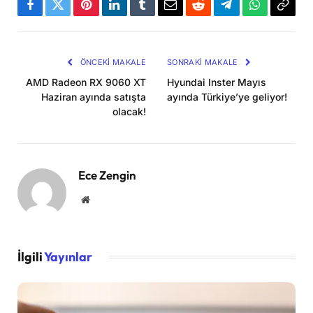
Facebook
Twitter
Pinterest
LinkedIn
Tumblr
Email
Reddit
Telegram
WhatsApp
Bağla
Kopya
ÖNCEKI MAKALE
SONRAKI MAKALE
AMD Radeon RX 9060 XT
Hyundai Inster Mayıs
Haziran ayında satışta
ayında Türkiye’ye geliyor!
olacak!
Ece Zengin
Website
İlgili
Yayınlar