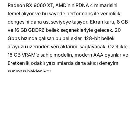
Radeon RX 9060 XT, AMD’nin RDNA 4 mimarisini
temel alıyor ve bu sayede performans ile verimlilik
dengesini daha üst seviyeye taşıyor. Ekran kartı, 8 GB
ve 16 GB GDDR6 bellek seçenekleriyle gelecek. 20
Gbps hızında çalışan bu bellekler, 128-bit bellek
arayüzü üzerinden veri aktarımı sağlayacak. Özellikle
16 GB VRAM’e sahip modelin, modern AAA oyunlar ve
üretkenlik odaklı yazılımlarda daha akıcı deneyim
sunması bekleniyor.
Teknik özellikler
Kartın teknik detayları da dikkat çekici. 32 işlem
birimiyle (2048 shader ünitesi) donatılan RX 9060 XT,
3.2–3.3 GHz arasında değişen boost frekansı
sunuyor. Yaklaşık 225W TDP değerine sahip olan kart,
sadece tek bir 8-pin güç bağlantısıyla çalışabiliyor. Bu