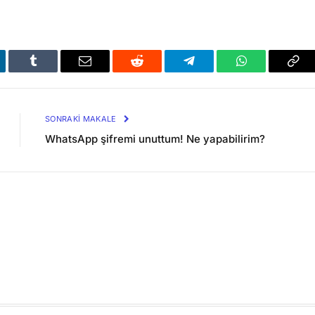
kedIn
Tumblr
Email
Reddit
Telegram
WhatsApp
Bağl
Kop
SONRAKI MAKALE
WhatsApp şifremi unuttum! Ne yapabilirim?