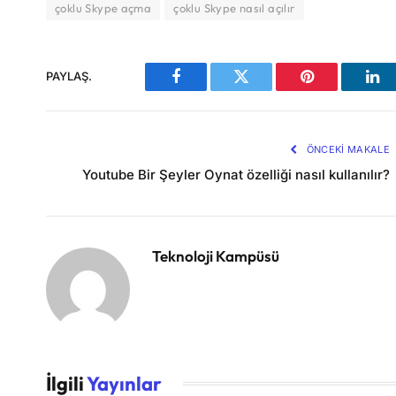
çoklu Skype açma
çoklu Skype nasıl açılır
PAYLAŞ.
Facebook
Twitter
Pinterest
Lin
ÖNCEKI MAKALE
Youtube Bir Şeyler Oynat özelliği nasıl kullanılır?
Teknoloji Kampüsü
İlgili
Yayınlar