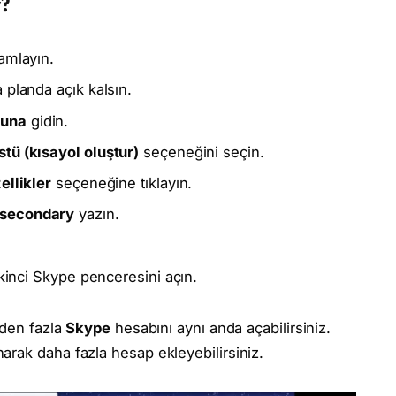
r?
amlayın.
 planda açık kalsın.
muna
gidin.
tü (kısayol oluştur)
seçeneğini seçin.
ellikler
seçeneğine tıklayın.
secondary
yazın.
ikinci Skype penceresini açın.
rden fazla
Skype
hesabını aynı anda açabilirsiniz.
rak daha fazla hesap ekleyebilirsiniz.