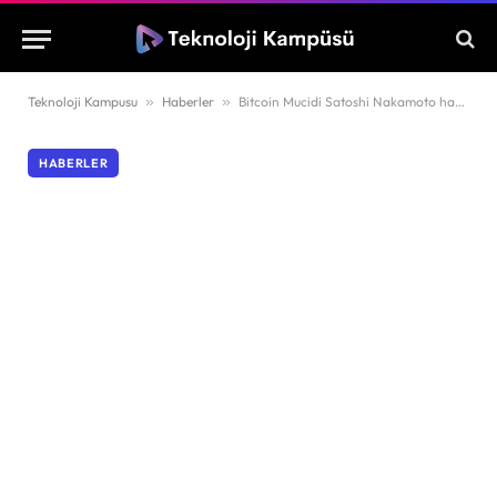
Teknoloji Kampusu
»
Haberler
»
Bitcoin Mucidi Satoshi Nakamoto hakkında şaşırtan iddia! HBO’nun belgeseli gündemde
HABERLER