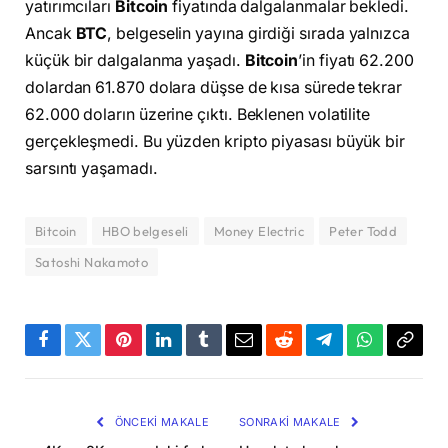
yatırımcıları
Bitcoin
fiyatında dalgalanmalar bekledi.
Ancak
BTC
, belgeselin yayına girdiği sırada yalnızca
küçük bir dalgalanma yaşadı.
Bitcoin
’in fiyatı 62.200
dolardan 61.870 dolara düşse de kısa sürede tekrar
62.000 doların üzerine çıktı. Beklenen volatilite
gerçekleşmedi. Bu yüzden kripto piyasası büyük bir
sarsıntı yaşamadı.
Bitcoin
HBO belgeseli
Money Electric
Peter Todd
Satoshi Nakamoto
Facebook
Twitter
Pinterest
LinkedIn
Tumblr
Email
Reddit
Telegram
WhatsApp
Bağla
Kopya
ÖNCEKI MAKALE
SONRAKI MAKALE