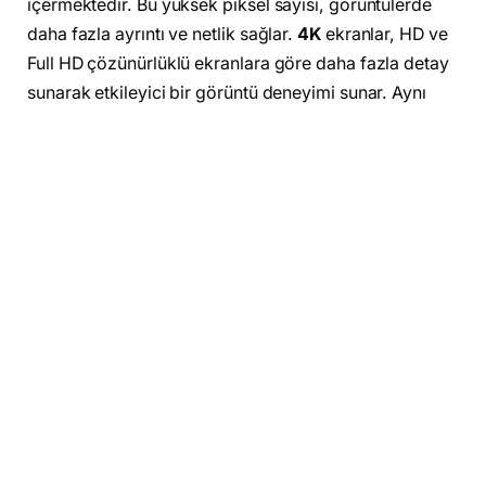
içermektedir. Bu yüksek piksel sayısı, görüntülerde
daha fazla ayrıntı ve netlik sağlar.
4K
ekranlar, HD ve
Full HD çözünürlüklü ekranlara göre daha fazla detay
sunarak etkileyici bir görüntü deneyimi sunar. Aynı
zamanda akıllı telefonlarda da kullanılmakta olup,
kaliteli video çekimlerine olanak tanır.