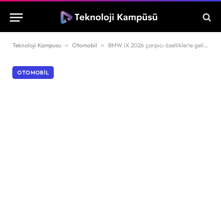
Teknoloji Kampusu
»
Otomobil
»
BMW iX 2026 çarpıcı özelliklerle geliyor!
OTOMOBIL