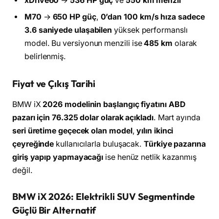
xDrive60
→
536 HP güç
ve
550 km menzil
M70
→
650 HP güç
,
0’dan 100 km/s hıza sadece
3.6 saniyede ulaşabilen
yüksek performanslı
model. Bu versiyonun menzili ise
485 km
olarak
belirlenmiş.
Fiyat ve Çıkış Tarihi
BMW iX
2026 modelinin başlangıç fiyatını ABD
pazarı için 76.325 dolar olarak açıkladı
. Mart ayında
seri üretime geçecek olan model
,
yılın ikinci
çeyreğinde
kullanıcılarla buluşacak.
Türkiye pazarına
giriş yapıp yapmayacağı
ise henüz netlik kazanmış
değil.
BMW iX 2026: Elektrikli SUV Segmentinde
Güçlü Bir Alternatif