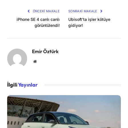
Kopya
ÖNCEKI MAKALE
SONRAKI MAKALE
iPhone SE 4 canlı canlı
Ubisoft’ta işler kötüye
görüntülendi!
gidiyor!
Emir Öztürk
Website
İlgili
Yayınlar