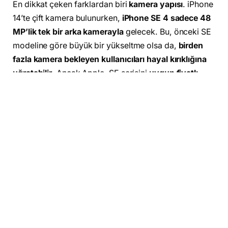
En dikkat çeken farklardan biri
kamera yapısı
. iPhone
14’te çift kamera bulunurken,
iPhone SE 4 sadece 48
MP’lik tek bir arka kamerayla
gelecek. Bu, önceki SE
modeline göre büyük bir yükseltme olsa da,
birden
fazla kamera bekleyen kullanıcıları hayal kırıklığına
uğratabilir
. Ancak Apple, SE serisini
uygun fiyatlı
tutma stratejisi gereği, bazı teknik fedakarlıklar
yapmayı sürdürüyor.