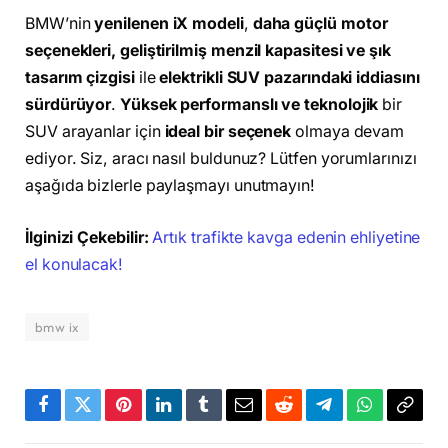
BMW’nin
yenilenen iX modeli
,
daha güçlü motor
seçenekleri, geliştirilmiş menzil kapasitesi ve şık
tasarım çizgisi
ile
elektrikli SUV pazarındaki iddiasını
sürdürüyor
.
Yüksek performanslı ve teknolojik
bir
SUV arayanlar için
ideal bir seçenek
olmaya devam
ediyor. Siz, aracı nasıl buldunuz? Lütfen yorumlarınızı
aşağıda bizlerle paylaşmayı unutmayın!
İlginizi Çekebilir:
Artık trafikte kavga edenin ehliyetine
el konulacak!
bmw ix
Facebook
Twitter
Pinterest
LinkedIn
Tumblr
Email
Reddit
Telegram
WhatsApp
Bağla