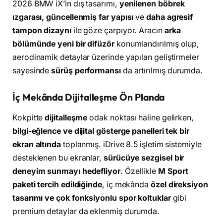
2026 BMW iX’in dış tasarımı,
yenilenen böbrek
ızgarası, güncellenmiş far yapısı
ve
daha agresif
tampon dizaynı
ile göze çarpıyor. Aracın
arka
bölümünde yeni bir difüzör
konumlandırılmış olup,
aerodinamik detaylar üzerinde yapılan geliştirmeler
sayesinde
sürüş performansı
da artırılmış durumda.
İç Mekânda Dijitalleşme Ön Planda
Kokpitte
dijitalleşme
odak noktası haline gelirken,
bilgi-eğlence ve dijital gösterge panelleri tek bir
ekran altında
toplanmış. iDrive 8.5 işletim sistemiyle
desteklenen bu ekranlar,
sürücüye sezgisel bir
deneyim sunmayı hedefliyor
. Özellikle
M Sport
paketi tercih edildiğinde
, iç mekânda
özel direksiyon
tasarımı ve çok fonksiyonlu spor koltuklar
gibi
premium detaylar da eklenmiş durumda.