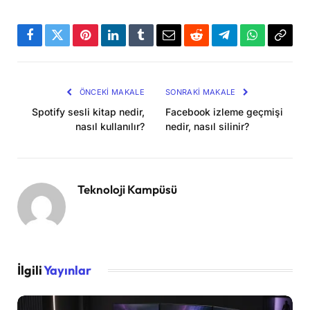
Facebook
Twitter
Pinterest
LinkedIn
Tumblr
Email
Reddit
Telegram
WhatsApp
Bağla
Kopya
ÖNCEKI MAKALE
SONRAKI MAKALE
Spotify sesli kitap nedir,
Facebook izleme geçmişi
nasıl kullanılır?
nedir, nasıl silinir?
Teknoloji Kampüsü
İlgili
Yayınlar