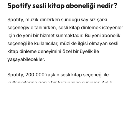
Spotify sesli kitap aboneliği nedir?
Spotify, müzik dinlerken sunduğu sayısız şarkı
seçeneğiyle tanınırken, sesli kitap dinlemek isteyenler
için de yeni bir hizmet sunmaktadır. Bu yeni abonelik
seçeneği ile kullanıcılar, müzikle ilgisi olmayan sesli
kitap dinleme deneyimini özel bir üyelik ile
yaşayabilecekler.
Spotify, 200.000’i aşkın sesli kitap seçeneği ile
kullanıcılarına geniş bir kütüphane sunuyor. Aylık
belirli bir ücret karşılığında, bu zengin içeriklerden
faydalanabilir ve dilediğiniz zaman sesli kitapları
dinleyebilirsiniz. Şu an için yurtdışında bu aboneliğin
ücreti 10 dolar olarak belirlenmiş olup, bu tutar
karşılığında ayda 15 saat sesli kitap dinleme hakkı elde
ediyorsunuz.