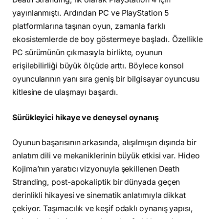
yayınlanmıştı. Ardından PC ve PlayStation 5
platformlarına taşınan oyun, zamanla farklı
ekosistemlerde de boy göstermeye başladı. Özellikle
PC sürümünün çıkmasıyla birlikte, oyunun
erişilebilirliği büyük ölçüde arttı. Böylece konsol
oyuncularının yanı sıra geniş bir bilgisayar oyuncusu
kitlesine de ulaşmayı başardı.
Sürükleyici hikaye ve deneysel oynanış
Oyunun başarısının arkasında, alışılmışın dışında bir
anlatım dili ve mekaniklerinin büyük etkisi var. Hideo
Kojima’nın yaratıcı vizyonuyla şekillenen Death
Stranding, post-apokaliptik bir dünyada geçen
derinlikli hikayesi ve sinematik anlatımıyla dikkat
çekiyor. Taşımacılık ve keşif odaklı oynanış yapısı,