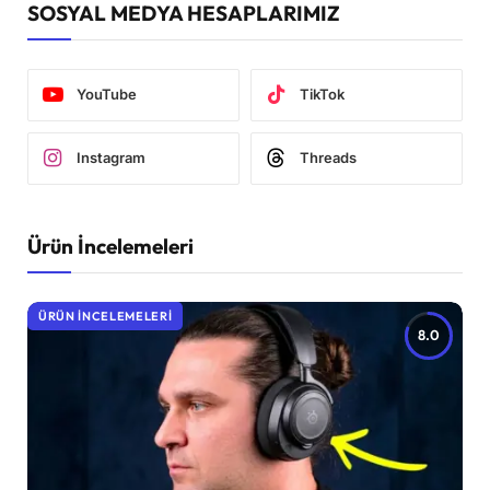
SOSYAL MEDYA HESAPLARIMIZ
YouTube
TikTok
Instagram
Threads
Ürün İncelemeleri
ÜRÜN İNCELEMELERI
8.0