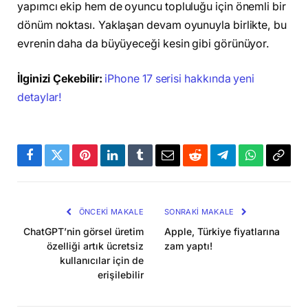
yapımcı ekip hem de oyuncu topluluğu için önemli bir
dönüm noktası. Yaklaşan devam oyunuyla birlikte, bu
evrenin daha da büyüyeceği kesin gibi görünüyor.
İlginizi Çekebilir:
iPhone 17 serisi hakkında yeni
detaylar!
Facebook
Twitter
Pinterest
LinkedIn
Tumblr
Email
Reddit
Telegram
WhatsApp
Bağla
Kopya
ÖNCEKI MAKALE
SONRAKI MAKALE
ChatGPT’nin görsel üretim
Apple, Türkiye fiyatlarına
özelliği artık ücretsiz
zam yaptı!
kullanıcılar için de
erişilebilir