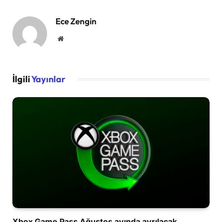
Ece Zengin
Website
İlgili
Yayınlar
Xbox Game Pass Ağustos ayında ayrılacak