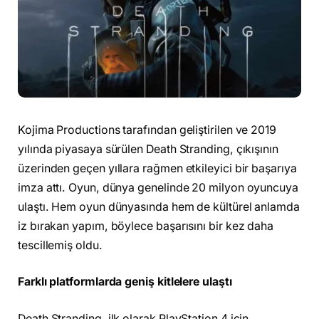
Kojima Productions tarafından geliştirilen ve 2019
yılında piyasaya sürülen Death Stranding, çıkışının
üzerinden geçen yıllara rağmen etkileyici bir başarıya
imza attı. Oyun, dünya genelinde 20 milyon oyuncuya
ulaştı. Hem oyun dünyasında hem de kültürel anlamda
iz bırakan yapım, böylece başarısını bir kez daha
tescillemiş oldu.
Farklı platformlarda geniş kitlelere ulaştı
Death Stranding, ilk olarak PlayStation 4 için