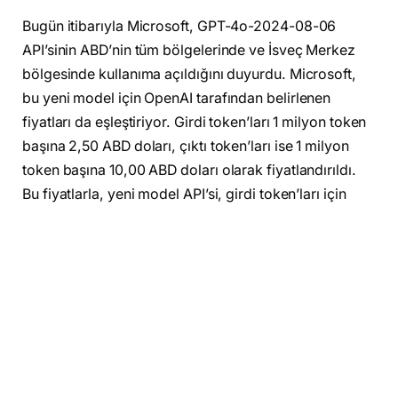
Bugün itibarıyla Microsoft, GPT-4o-2024-08-06
API’sinin ABD’nin tüm bölgelerinde ve İsveç Merkez
bölgesinde kullanıma açıldığını duyurdu. Microsoft,
bu yeni model için OpenAI tarafından belirlenen
fiyatları da eşleştiriyor. Girdi token’ları 1 milyon token
başına 2,50 ABD doları, çıktı token’ları ise 1 milyon
token başına 10,00 ABD doları olarak fiyatlandırıldı.
Bu fiyatlarla, yeni model API’si, girdi token’ları için
%50, çıktı token’ları için %33 daha ucuz hale geliyor.
GPT-4o-2024-05-13 modelini kullanan geliştiricilerin,
yeni özelliklerden ve indirimli fiyatlardan
yararlanabilmek için manuel olarak bu en yeni modele
geçiş yapmaları gerekiyor. GPT-4o-2024-08-06
API’sindeki “Structured Outputs” şu iki formda
sunulacak: