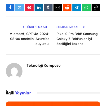
Facebook
Twitter
Pinterest
LinkedIn
Tumblr
Email
Reddit
Telegram
WhatsApp
Bağla
Kopya
ÖNCEKI MAKALE
SONRAKI MAKALE
Microsoft, GPT-4o-2024-
Pixel 9 Pro Fold! Samsung
08-06 modelini Azure’da
Galaxy Z Fold’un en iyi
duyurdu!
özelliğini kazandı!
Teknoloji Kampüsü
İlgili
Yayınlar