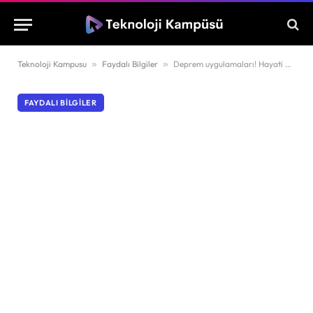
Teknoloji Kampusu
»
Faydalı Bilgiler
»
Deprem uygulamaları! Hayati öneme sahip en iyi uygulamalar
FAYDALI BILGILER